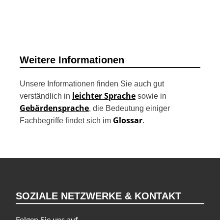
i
t
r
a
Weitere Informationen
g
s
Unsere Informationen finden Sie auch gut
n
leichter Sprache
verständlich in
sowie in
a
Gebärdensprache
, die Bedeutung einiger
v
Glossar
Fachbegriffe findet sich im
.
i
g
a
t
i
SOZIALE NETZWERKE & KONTAKT
o
n
Folgen Sie uns auf