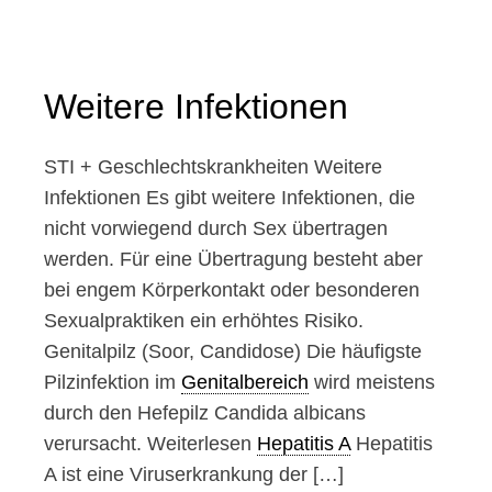
DIE
PREP-
APP
IST
Weitere Infektionen
DA
STI + Geschlechtskrankheiten Weitere
Infektionen Es gibt weitere Infektionen, die
nicht vorwiegend durch Sex übertragen
werden. Für eine Übertragung besteht aber
bei engem Körperkontakt oder besonderen
Sexualpraktiken ein erhöhtes Risiko.
Genitalpilz (Soor, Candidose) Die häufigste
Pilzinfektion im
Genitalbereich
wird meistens
durch den Hefepilz Candida albicans
verursacht. Weiterlesen
Hepatitis A
Hepatitis
A ist eine Viruserkrankung der […]