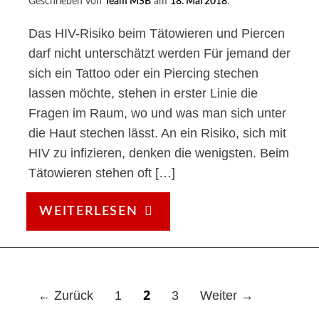
Geschrieben von
Team MSB
am
18. Mai 2018
.
Das HIV-Risiko beim Tätowieren und Piercen
darf nicht unterschätzt werden Für jemand der
sich ein Tattoo oder ein Piercing stechen
lassen möchte, stehen in erster Linie die
Fragen im Raum, wo und was man sich unter
die Haut stechen lässt. An ein Risiko, sich mit
HIV zu infizieren, denken die wenigsten. Beim
Tätowieren stehen oft […]
HIV-
WEITERLESEN
ANSTECKUNG
DURCH
TATTOOS
UND
2
B
← Zurück
1
3
Weiter →
PIERCINGS
e