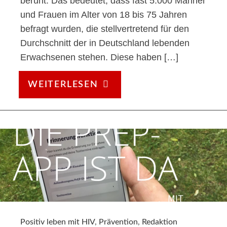
beruht. Das bedeutet, dass fast 5.000 Männer
und Frauen im Alter von 18 bis 75 Jahren
befragt wurden, die stellvertretend für den
Durchschnitt der in Deutschland lebenden
Erwachsenen stehen. Diese haben […]
WIE
WEITERLESEN
VIEL
WISSEN
WIR
ÜBER
SEXUELL
ÜBERTRAGBARE
INFEKTIONEN
(STI)?
Positiv leben mit HIV
,
Prävention
,
Redaktion