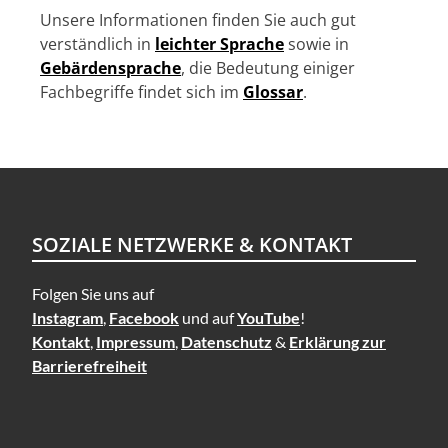
n
Unsere Informationen finden Sie auch gut
verständlich in
leichter Sprache
sowie in
Gebärdensprache
, die Bedeutung einiger
Fachbegriffe findet sich im
Glossar
.
SOZIALE NETZWERKE & KONTAKT
Folgen Sie uns auf
Instagram
,
Facebook
und auf
YouTube
!
Kontakt
,
Impressum
,
Datenschutz
&
Erklärung zur
Barrierefreiheit