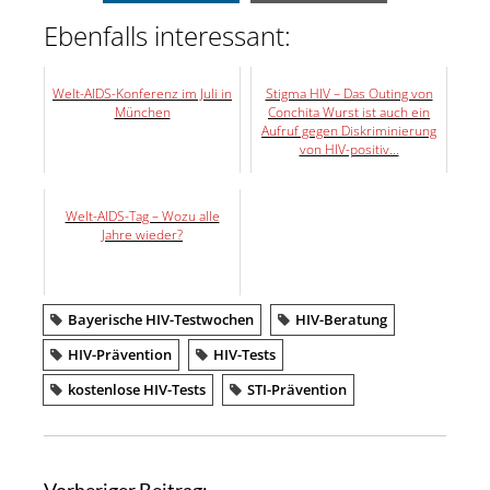
Ebenfalls interessant:
Welt-AIDS-Konferenz im Juli in
Stigma HIV – Das Outing von
München
Conchita Wurst ist auch ein
Aufruf gegen Diskriminierung
von HIV-positiv...
Welt-AIDS-Tag – Wozu alle
Jahre wieder?
Bayerische HIV-Testwochen
HIV-Beratung
HIV-Prävention
HIV-Tests
kostenlose HIV-Tests
STI-Prävention
B
Vorheriger Beitrag: