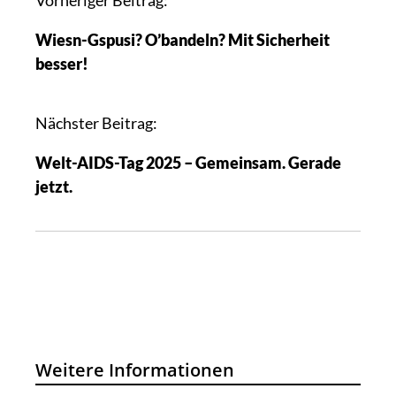
e
Wiesn-Gspusi? O’bandeln? Mit Sicherheit
i
besser!
t
r
a
Nächster Beitrag:
g
Welt-AIDS-Tag 2025 – Gemeinsam. Gerade
s
jetzt.
n
a
v
i
g
a
t
i
Weitere Informationen
o