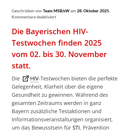
Geschrieben von
Team MSB/sW
am
28. Oktober 2025
.
für
Kommentare deaktiviert
HIV-
Die
Bayerischen HIV-
Testwochen
2025
Testwochen
finden 2025
–
bayernweite
vom 0
2. bis 30. November
Angebote
für
statt.
deine
Gesundheit
Die
HIV
-Testwochen bieten die perfekte
Gelegenheit, Klarheit über die eigene
Gesundheit zu gewinnen. Während des
gesamten Zeitraums werden in ganz
Bayern zusätzliche Testaktionen und
Informationsveranstaltungen organisiert,
um das Bewusstsein für
STI
, Prävention