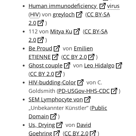
Human immunodeficiency
virus
(
HIV
) von
greyloch
(
CC BY-SA
2.0
)
112 von
Mitya Ku
(
CC BY-SA
2.0
)
Be Proud
von
Emilien
ETIENNE
(
CC BY 2.0
)
Ghost couple
von
Leo Hidalgo
(
CC BY 2.0
)
HIV-budding-Color
von C.
Goldsmith (
PD-USGov-HHS-CDC
)
SEM Lymphocyte von
„Unbekannter Künstler“ (
Public
Domain
)
Us, Drying
von
David
Goehring
(
CC BY 2.0
)