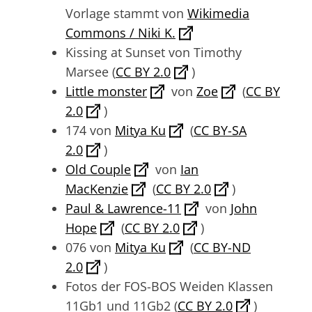
Vorlage stammt von
Wikimedia
Commons / Niki K.
Kissing at Sunset von Timothy
Marsee (
CC BY 2.0
)
Little monster
von
Zoe
(
CC BY
2.0
)
174 von
Mitya Ku
(
CC BY-SA
2.0
)
Old Couple
von
Ian
MacKenzie
(
CC BY 2.0
)
Paul & Lawrence-11
von
John
Hope
(
CC BY 2.0
)
076 von
Mitya Ku
(
CC BY-ND
2.0
)
Fotos der FOS-BOS Weiden Klassen
11Gb1 und 11Gb2 (
CC BY 2.0
)