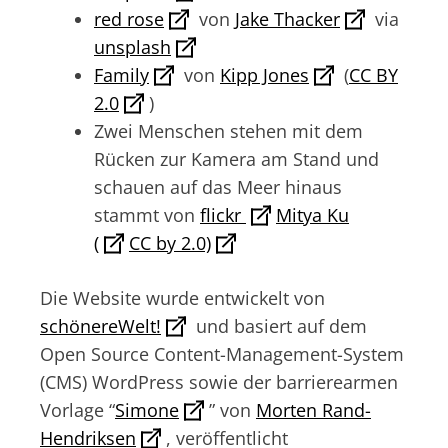
red rose
von
Jake Thacker
via
unsplash
Family
von
Kipp Jones
(
CC BY
2.0
)
Zwei Menschen stehen mit dem
Rücken zur Kamera am Stand und
schauen auf das Meer hinaus
stammt von
flickr
Mitya Ku
(
CC by 2.0)
Die Website wurde entwickelt von
schönereWelt!
und basiert auf dem
Open Source Content-Management-System
(CMS) WordPress sowie der barrierearmen
Vorlage “
Simone
” von
Morten Rand-
Hendriksen
, veröffentlicht