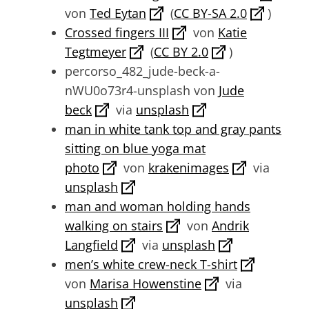
von
Ted Eytan
(
CC BY-SA 2.0
)
Crossed fingers III
von
Katie
Tegtmeyer
(
CC BY 2.0
)
percorso_482_jude-beck-a-
nWU0o73r4-unsplash von
Jude
beck
via
unsplash
man in white tank top and gray pants
sitting on blue yoga mat
photo
von
krakenimages
via
unsplash
man and woman holding hands
walking on stairs
von
Andrik
Langfield
via
unsplash
men’s white crew-neck T-shirt
von
Marisa Howenstine
via
unsplash