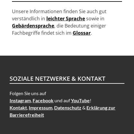
Unsere Informationen finden Sie auch gut
verständlich in
leichter Sprache
sowie in
Gebärdensprache
, die Bedeutung einiger
Fachbegriffe findet sich im
Glossar
.
SOZIALE NETZWERKE & KONTAKT
Folgen Sie uns auf
Instagram
,
Facebook
und auf
YouTube
!
Kontakt
,
Impressum
,
Datenschutz
&
Erklärung zur
Barrierefreiheit