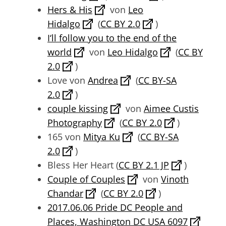
Hers & His
von
Leo
Hidalgo
(
CC BY 2.0
)
I‘ll follow you to the end of the
world
von
Leo Hidalgo
(
CC BY
2.0
)
Love von
Andrea
(
CC BY-SA
2.0
)
couple kissing
von
Aimee Custis
Photography
(
CC BY 2.0
)
165 von
Mitya Ku
(
CC BY-SA
2.0
)
Bless Her Heart (
CC BY 2.1 JP
)
Couple of Couples
von
Vinoth
Chandar
(
CC BY 2.0
)
2017.06.06 Pride DC People and
Places, Washington DC USA 6097