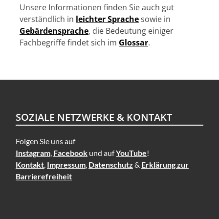
i
Unsere Informationen finden Sie auch gut
o
verständlich in
leichter Sprache
sowie in
n
Gebärdensprache
, die Bedeutung einiger
Fachbegriffe findet sich im
Glossar
.
SOZIALE NETZWERKE & KONTAKT
Folgen Sie uns auf
Instagram
,
Facebook
und auf
YouTube
!
Kontakt
,
Impressum
,
Datenschutz
&
Erklärung zur
Barrierefreiheit