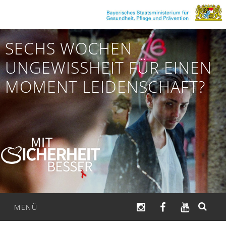
Zum
Inhalt
springen
SECHS WOCHEN
UNGEWISSHEIT FÜR EINEN
MOMENT LEIDENSCHAFT?
INSTAGRAM
FACEBOOK
YOUTUB
MENÜ