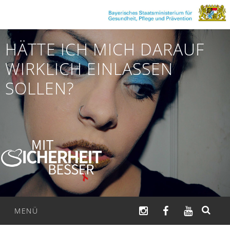
Zum
Inhalt
springen
HÄTTE ICH MICH DARAUF
WIRKLICH EINLASSEN
SOLLEN?
INSTAGRAM
FACEBOOK
YOUTUB
MENÜ