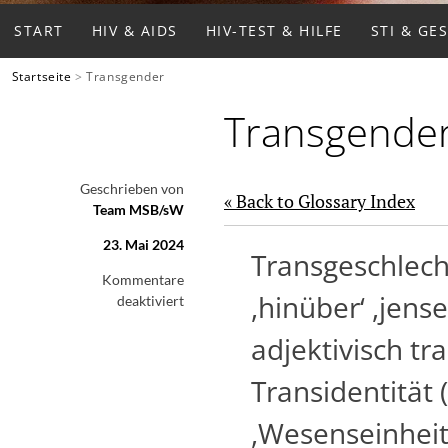
START
HIV & AIDS
HIV-TEST & HILFE
STI & GE
Startseite
>
Transgender
Transgende
Geschrieben von
« Back to Glossary Index
Team MSB/sW
23. Mai 2024
Transgeschlecht
Kommentare
,hinüber‘ ,jense
für
deaktiviert
Transgender
adjektivisch tr
Transidentität 
,Wesenseinheit‘