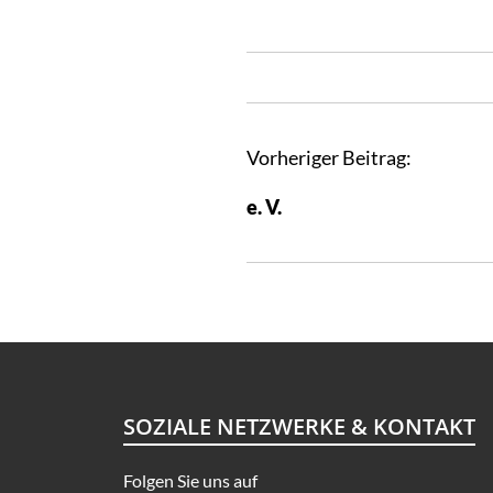
B
Vorheriger Beitrag:
e
e. V.
i
t
r
a
g
s
n
a
SOZIALE NETZWERKE & KONTAKT
v
Folgen Sie uns auf
i