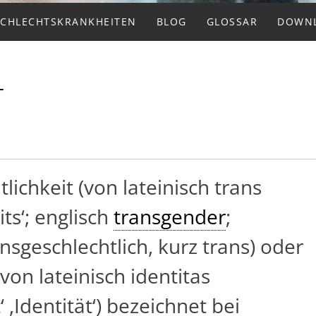
SCHLECHTSKRANKHEITEN
BLOG
GLOSSAR
DOWN
r
lichkeit (von lateinisch trans
its‘; englisch
transgender
;
ansgeschlechtlich, kurz trans) oder
(von lateinisch identitas
 ,Identität‘) bezeichnet bei