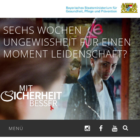
Zum
Inhalt
springen
SECHS WOCHEN
UNGEWISSHEIT FÜR EINEN
MOMENT LEIDENSCHAFT?
INSTAGRAM
FACEBOOK
YOUTUB
MENÜ