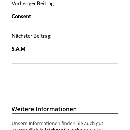
B
Vorheriger Beitrag:
e
Consent
i
t
r
Nächster Beitrag:
a
S.A.M
g
s
n
a
v
i
g
a
Weitere Informationen
t
i
Unsere Informationen finden Sie auch gut
o