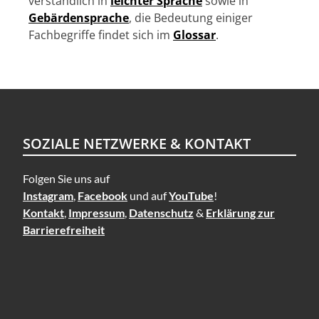
verständlich in
leichter Sprache
sowie in
n
Gebärdensprache
, die Bedeutung einiger
Fachbegriffe findet sich im
Glossar
.
SOZIALE NETZWERKE & KONTAKT
Folgen Sie uns auf
Instagram
,
Facebook
und auf
YouTube
!
Kontakt
,
Impressum
,
Datenschutz
&
Erklärung zur
Barrierefreiheit