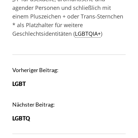
agender Personen und schließlich mit
einem Pluszeichen + oder Trans-Sternchen
* als Platzhalter für weitere
Geschlechtsidentitäten (
LGBTQIA+
)
B
Vorheriger Beitrag:
e
LGBT
i
t
r
Nächster Beitrag:
a
LGBTQ
g
s
n