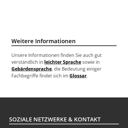
a
v
i
g
a
Weitere Informationen
t
i
Unsere Informationen finden Sie auch gut
o
verständlich in
leichter Sprache
sowie in
n
Gebärdensprache
, die Bedeutung einiger
Fachbegriffe findet sich im
Glossar
.
SOZIALE NETZWERKE & KONTAKT