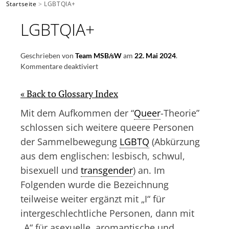
Startseite
>
LGBTQIA+
SUCHEN
LGBTQIA+
Geschrieben von
Team MSB/sW
am
22. Mai 2024
.
für
Kommentare deaktiviert
LGBTQIA+
« Back to Glossary Index
Mit dem Aufkommen der “
Queer
-Theorie”
schlossen sich weitere queere Personen
der Sammelbewegung
LGBTQ
(Abkürzung
aus dem englischen: lesbisch, schwul,
bisexuell und
transgender
) an. Im
Folgenden wurde die Bezeichnung
teilweise weiter ergänzt mit „I“ für
intergeschlechtliche Personen, dann mit
„A“ für asexuelle, aromantische und