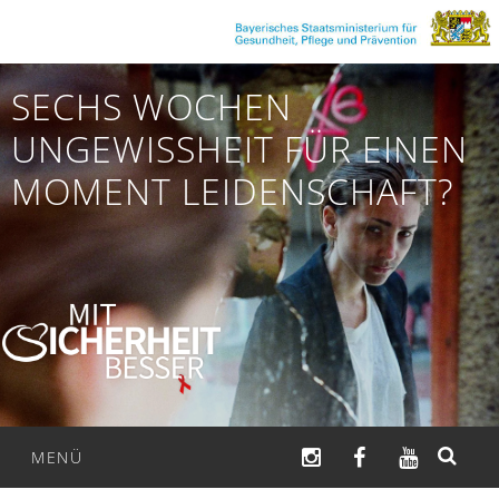
Zum
Inhalt
springen
SECHS WOCHEN
UNGEWISSHEIT FÜR EINEN
MOMENT LEIDENSCHAFT?
INSTAGRAM
FACEBOOK
YOUTUB
MENÜ