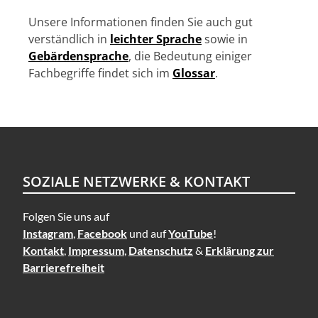
Unsere Informationen finden Sie auch gut
verständlich in
leichter Sprache
sowie in
Gebärdensprache
, die Bedeutung einiger
Fachbegriffe findet sich im
Glossar
.
SOZIALE NETZWERKE & KONTAKT
Folgen Sie uns auf
Instagram
,
Facebook
und auf
YouTube
!
Kontakt
,
Impressum
,
Datenschutz
&
Erklärung zur
Barrierefreiheit