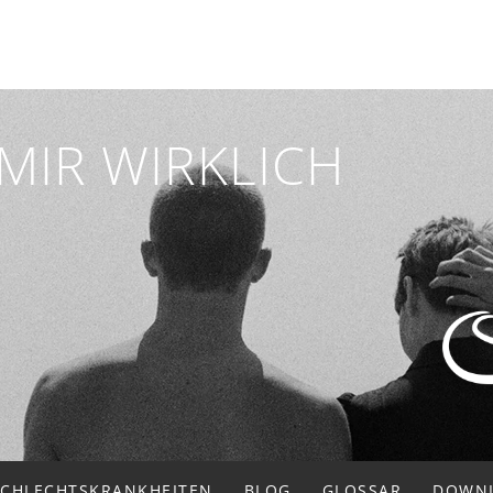
MIR WIRKLICH
SCHLECHTSKRANKHEITEN
BLOG
GLOSSAR
DOWN