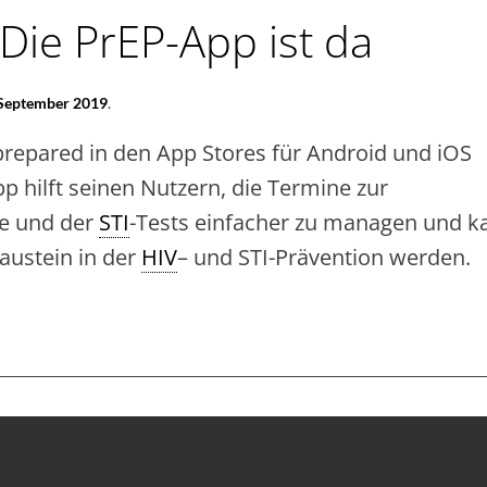
 Die PrEP-App ist da
 September 2019
.
 prepared in den App Stores für Android und iOS
p hilft seinen Nutzern, die Termine zur
e und der
STI
-Tests einfacher zu managen und k
austein in der
HIV
– und STI-Prävention werden.
EPARED‘
P-
P