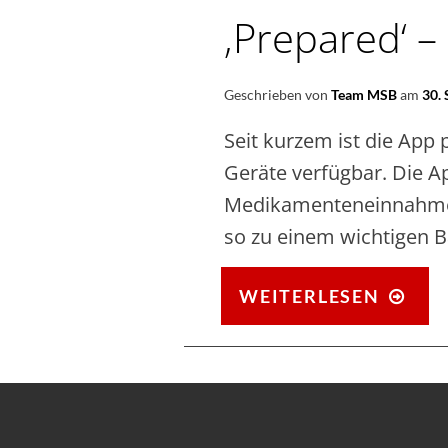
‚Prepared‘ –
Geschrieben von
Team MSB
am
30.
Seit kurzem ist die App
Geräte verfügbar. Die Ap
Medikamenteneinnahm
so zu einem wichtigen B
‚PR
WEITERLESEN
–
DIE
PRE
AP
IST