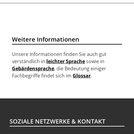
EIN
POSITIVES
LEBEN
–
(D)EIN
Weitere Informationen
BUDDY
GIBT
Unsere Informationen finden Sie auch gut
STARTHILFE
verständlich in
leichter Sprache
sowie in
Gebärdensprache
, die Bedeutung einiger
Fachbegriffe findet sich im
Glossar
.
SOZIALE NETZWERKE & KONTAKT