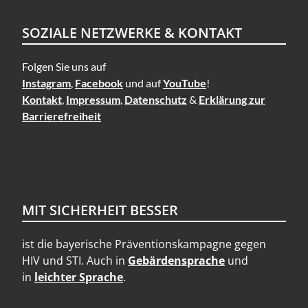
HIV-
POSITIVEN
SOZIALE NETZWERKE & KONTAKT
MENSCHEN
IM
Folgen Sie uns auf
ALLTAG
Instagram
,
Facebook
und auf
YouTube
!
Kontakt
,
Impressum
,
Datenschutz
&
Erklärung zur
Barrierefreiheit
MIT SICHERHEIT BESSER
ist die bayerische Präventionskampagne gegen
HIV und STI. Auch in
Gebärdensprache
und
in
leichter Sprache
.