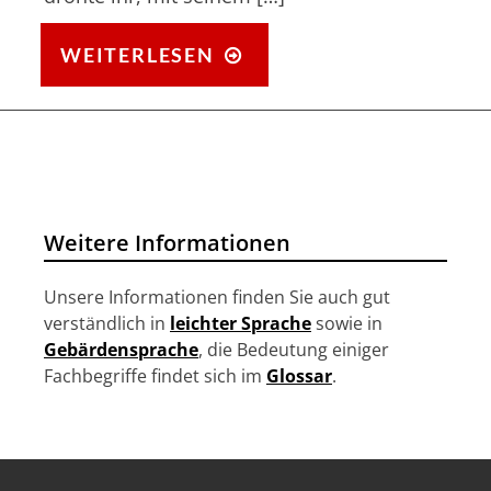
STIGMA
WEITERLESEN
HIV
–
DAS
OUTING
VON
CONCHITA
Weitere Informationen
WURST
IST
Unsere Informationen finden Sie auch gut
AUCH
verständlich in
leichter Sprache
sowie in
Gebärdensprache
, die Bedeutung einiger
EIN
Fachbegriffe findet sich im
Glossar
.
AUFRUF
GEGEN
DISKRIMINIERUNG
VON