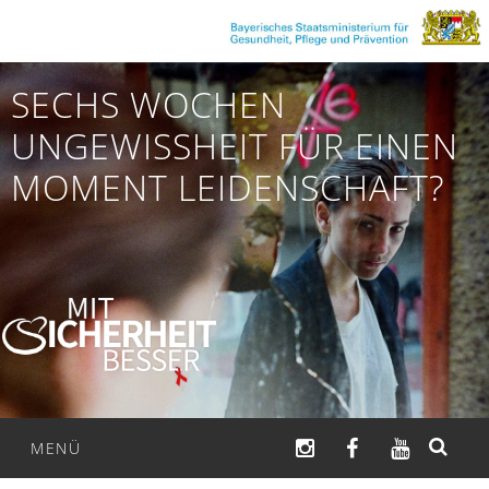
Zum
Inhalt
springen
SECHS WOCHEN
UNGEWISSHEIT FÜR EINEN
MOMENT LEIDENSCHAFT?
INSTAGRAM
FACEBOOK
YOUTUB
MENÜ