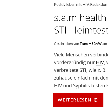
Positiv leben mit HIV
,
Redaktion
s.a.m health
STI-Heimtes
Geschrieben von
Team MSB/sW
am
Viele Menschen verbinde
vordergründig nur
HIV
,
verbreitete STI, wie z. B.
zuhause einfach mit dem
HIV und Syphilis testen 
S.A
WEITERLESEN
HE