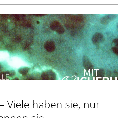
NFACHE
D
KRETE
-
IMTESTS
T
BORANALYSE
 Viele haben sie, nur
ennen sie