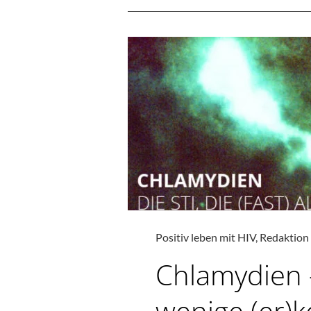
–
EI
UN
DIS
STI
HE
MI
LA
Positiv leben mit HIV
,
Redaktion
Chlamydien –
wenige (er)k