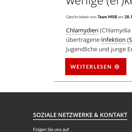
Geschrieben von
Team MSB
am
28.
Chlamydien
(Chlamydia t
übertragene
Infektion
(
S
Jugendliche und junge 
CH
WEITERLESEN
–
VIE
HA
SIE,
NU
SOZIALE NETZWERKE & KONTAKT
WE
(ER
Folgen Sie uns auf
SIE