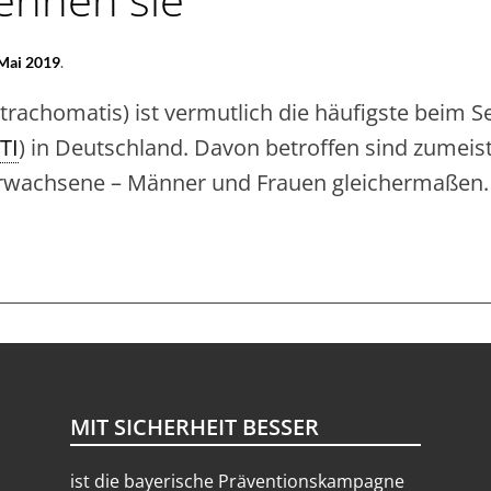
 Mai 2019
.
rachomatis) ist vermutlich die häufigste beim S
TI
) in Deutschland. Davon betroffen sind zumeis
Erwachsene – Männer und Frauen gleichermaßen.
LAMYDIEN
LE
BEN
R
NIGE
MIT SICHERHEIT BESSER
)KENNEN
ist die bayerische Präventionskampagne