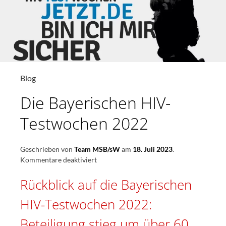
Blog
Die Bayerischen HIV-
Testwochen 2022
Geschrieben von
Team MSB/sW
am
18. Juli 2023
.
für
Kommentare deaktiviert
Die
Rückblick auf die Bayerischen
Bayerischen
HIV-
HIV-Testwochen 2022:
Testwochen
2022
Beteiligung stieg um über 60