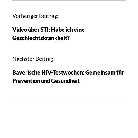
B
Vorheriger Beitrag:
e
Video über STI: Habe ich eine
i
Geschlechtskrankheit?
t
r
a
Nächster Beitrag:
g
Bayerische HIV-Testwochen: Gemeinsam für
s
Prävention und Gesundheit
n
a
v
i
g
a
t