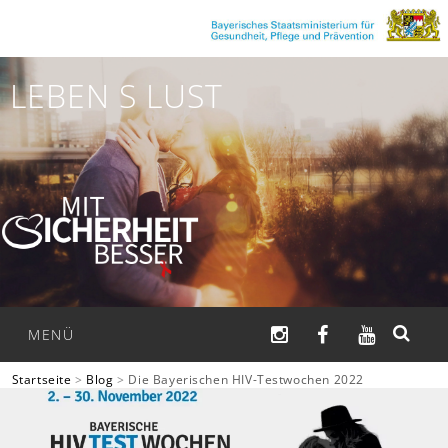
Zum
Inhalt
springen
LEBEN S LUST
INSTAGRAM
FACEBOOK
YOUTUB
MENÜ
Startseite
>
Blog
>
Die Bayerischen HIV-Testwochen 2022
SUCHEN