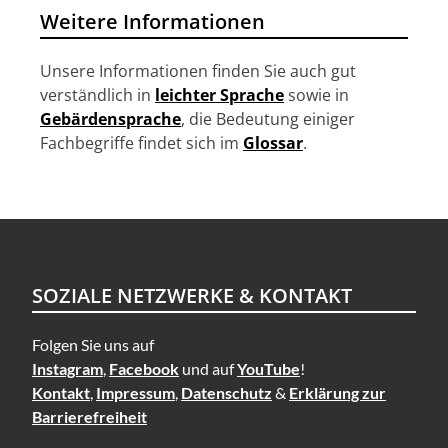
i
Weitere Informationen
o
n
Unsere Informationen finden Sie auch gut
verständlich in
leichter Sprache
sowie in
Gebärdensprache
, die Bedeutung einiger
Fachbegriffe findet sich im
Glossar
.
SOZIALE NETZWERKE & KONTAKT
Folgen Sie uns auf
Instagram
,
Facebook
und auf
YouTube
!
Kontakt
,
Impressum
,
Datenschutz
&
Erklärung zur
Barrierefreiheit