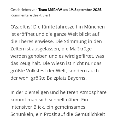
Geschrieben von
Team MSB/sW
am
19. September 2025
.
für
Kommentare deaktiviert
Wiesn-
O’zapft is! Die fünfte Jahreszeit in München
Gspusi?
O’bandeln?
ist eröffnet und die ganze Welt blickt auf
Mit
die Theresienwiese. Die Stimmung in den
Sicherheit
Zelten ist ausgelassen, die Maßkrüge
besser!
werden gehoben und es wird geflirtet, was
das Zeug hält. Die Wiesn ist nicht nur das
größte Volksfest der Welt, sondern auch
der wohl größte Balzplatz Bayerns.
In der bierseligen und heiteren Atmosphäre
kommt man sich schnell näher. Ein
intensiver Blick, ein gemeinsames
Schunkeln, ein Prosit auf die Gemütlichkeit