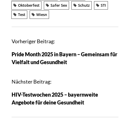
Oktoberfest
Safer Sex
Schutz
STI
Test
Wiesn
B
Vorheriger Beitrag:
e
Pride Month 2025 in Bayern – Gemeinsam für
i
Vielfalt und Gesundheit
t
r
a
Nächster Beitrag:
g
HIV-Testwochen 2025 – bayernweite
s
Angebote für deine Gesundheit
n
a
v
i