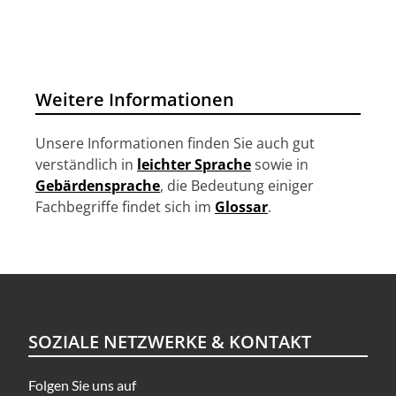
g
a
t
i
Weitere Informationen
o
n
Unsere Informationen finden Sie auch gut
verständlich in
leichter Sprache
sowie in
Gebärdensprache
, die Bedeutung einiger
Fachbegriffe findet sich im
Glossar
.
SOZIALE NETZWERKE & KONTAKT
Folgen Sie uns auf