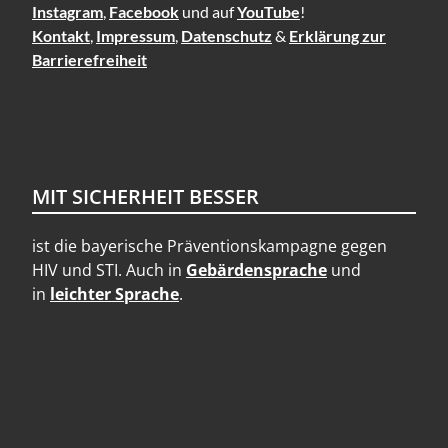
Instagram
,
Facebook
und auf
YouTube
!
Kontakt
,
Impressum
,
Datenschutz
&
Erklärung zur
Barrierefreiheit
MIT SICHERHEIT BESSER
ist die bayerische Präventionskampagne gegen
HIV und STI. Auch in
Gebärdensprache
und
in
leichter Sprache
.