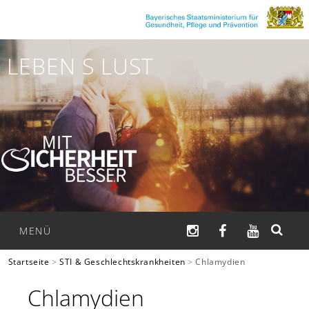
Zum
Inhalt
springen
LEBEN S LUST
INSTAGRAM
FACEBOOK
YOUTUB
MENÜ
Startseite
>
STI & Geschlechtskrankheiten
>
Chlamydien
SUCHEN
Chlamydien